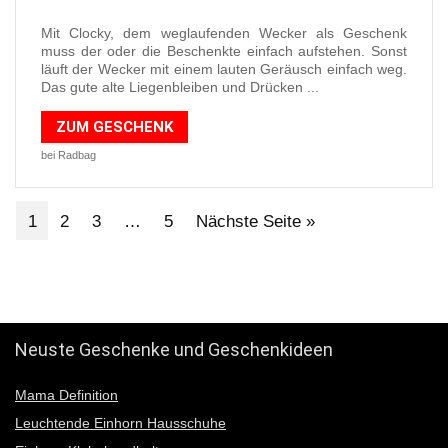
Mit Clocky, dem weglaufenden Wecker als Geschenk
muss der oder die Beschenkte einfach aufstehen. Sonst
läuft der Wecker mit einem lauten Geräusch einfach weg.
Das gute alte Liegenbleiben und Drücken ...
ZUM GESCHENK
bei Radbag
1
2
3
…
5
Nächste Seite »
12345
Neuste Geschenke und Geschenkideen
Mama Definition
Leuchtende Einhorn Hausschuhe