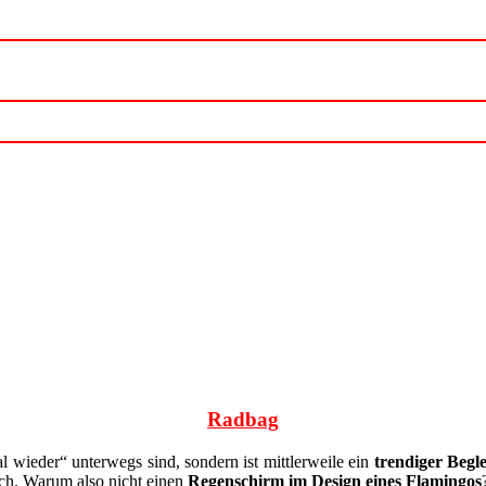
Radbag
l wieder“ unterwegs sind, sondern ist mittlerweile ein
trendiger Begle
ich. Warum also nicht einen
Regenschirm im Design eines Flamingos