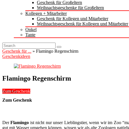
Geschenk für Großeltern
Weihnachtsgeschenke für Großeltern
Kollegen + Mitarbeiter
Geschenk für Kollegen und Mitarbeiter
Weihnachtsgeschenk für Kollegen und Mitarbeiter
Onkel
Tante
Geschenk für ...
»
Flamingo Regenschirm
Geschenkideen
Flamingo Regenschirm
Zum Geschenk
bei Radbag
Zum Geschenk
Der
Flamingo
ist nicht nur unser Lieblingstier, wenn wir im Zoo “ma
gut mit Wasser umgehen können, wissen wir als alte Zoologen natürl