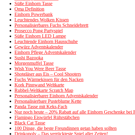
Süße Einhorn Tasse
Oma Definition
Einhorn Powerbank
Leuchtendes Wolken Kissen
Personalisierbares Fuchs Schneidebrett
Prosecco Pong Partyspiel
Süße Einhorn LED Lampe
Leuchtende Einhorn Hausschuhe
Gewürz Adventskalender
Einhorn Pflege Adventskalender
Sushi Bazooka
Morgenmuffel Tasse
Wish You Were Beer Tasse
Shotgläser aus Eis – Cool Shooters
Fuchs Wärmekissen für den Nacken
Kork Pinnwand Weltkarte
Rubbel-Weltkarte Scratch Map
Personalisierbarer Einhorn Adventskalender
Personalisierbare Pusteblume Kette
Panda Tasse mit Keks-Fach
Nur noch heute – 20% Rabatt auf alle Einhorn Geschenke bei
Flamingo Eiswürfel Rührstäbchen
Black Cat Tasse
100 Dinge, die beste Freundinnen getan haben sollten
Drinkopoly – Das verrückteste Spiel aller Zeiten!