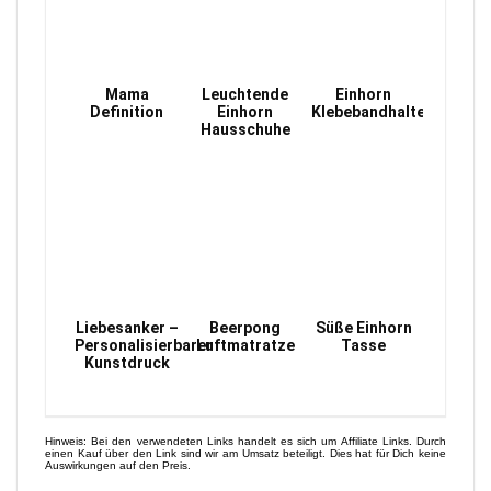
Mama
Leuchtende
Einhorn
Definition
Einhorn
Klebebandhalter
Hausschuhe
Liebesanker –
Beerpong
Süße Einhorn
Personalisierbarer
Luftmatratze
Tasse
Kunstdruck
Hinweis: Bei den verwendeten Links handelt es sich um Affiliate Links. Durch
einen Kauf über den Link sind wir am Umsatz beteiligt. Dies hat für Dich keine
Auswirkungen auf den Preis.