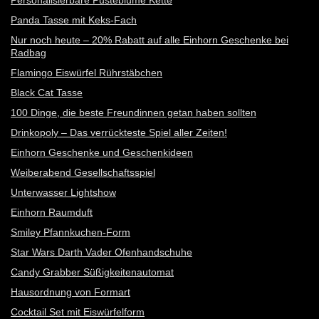
Personalisierbare Pusteblume Kette
Panda Tasse mit Keks-Fach
Nur noch heute – 20% Rabatt auf alle Einhorn Geschenke bei
Radbag
Flamingo Eiswürfel Rührstäbchen
Black Cat Tasse
100 Dinge, die beste Freundinnen getan haben sollten
Drinkopoly – Das verrückteste Spiel aller Zeiten!
Einhorn Geschenke und Geschenkideen
Weiberabend Gesellschaftsspiel
Unterwasser Lightshow
Einhorn Raumduft
Smiley Pfannkuchen-Form
Star Wars Darth Vader Ofenhandschuhe
Candy Grabber Süßigkeitenautomat
Hausordnung von Formart
Cocktail Set mit Eiswürfelform