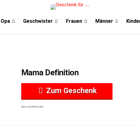
Opa
Geschwister
Frauen
Männer
Kinde
Mama Definition
Zum Geschenk
bei vonHerzen