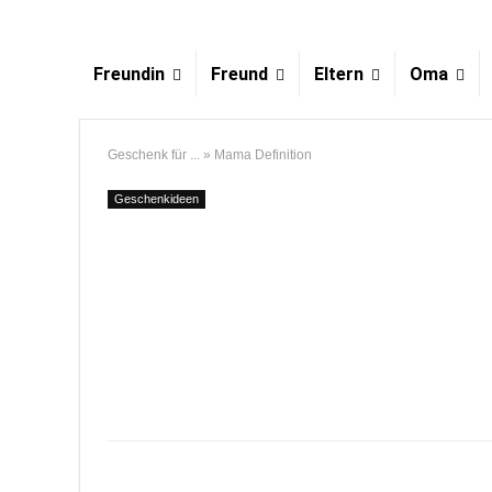
Freundin
Freund
Eltern
Oma
Geschenk für ...
»
Mama Definition
Geschenkideen