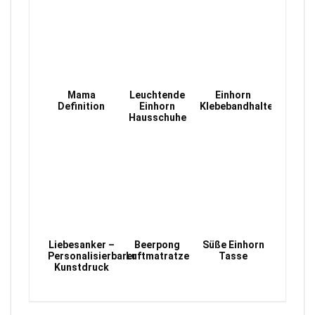
Mama
Leuchtende
Einhorn
Definition
Einhorn
Klebebandhalter
Hausschuhe
Liebesanker –
Beerpong
Süße Einhorn
Personalisierbarer
Luftmatratze
Tasse
Kunstdruck