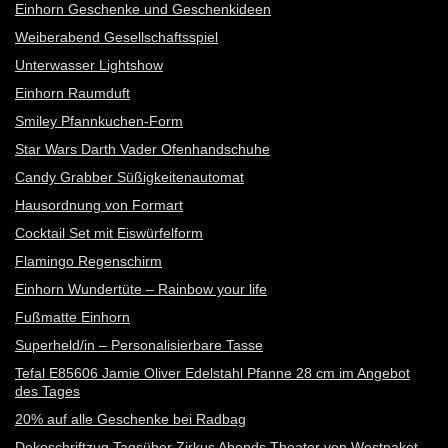
Einhorn Geschenke und Geschenkideen
Weiberabend Gesellschaftsspiel
Unterwasser Lightshow
Einhorn Raumduft
Smiley Pfannkuchen-Form
Star Wars Darth Vader Ofenhandschuhe
Candy Grabber Süßigkeitenautomat
Hausordnung von Formart
Cocktail Set mit Eiswürfelform
Flamingo Regenschirm
Einhorn Wundertüte – Rainbow your life
Fußmatte Einhorn
Superheld/in – Personalisierbare Tasse
Tefal E85606 Jamie Oliver Edelstahl Pfanne 28 cm im Angebot
des Tages
20% auf alle Geschenke bei Radbag
Dekoschriftzug Tagsüber Zirkus Abends Theater von Westpaket