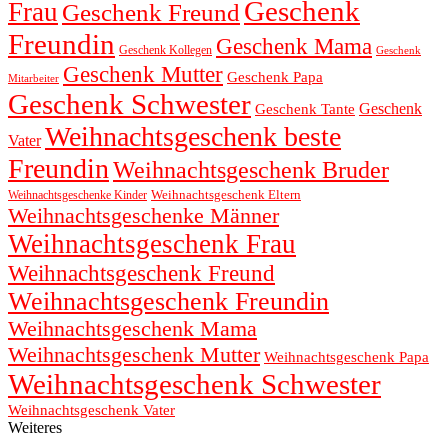
Geschenk
Frau
Geschenk Freund
Freundin
Geschenk Mama
Geschenk Kollegen
Geschenk
Geschenk Mutter
Geschenk Papa
Mitarbeiter
Geschenk Schwester
Geschenk
Geschenk Tante
Weihnachtsgeschenk beste
Vater
Freundin
Weihnachtsgeschenk Bruder
Weihnachtsgeschenk Eltern
Weihnachtsgeschenke Kinder
Weihnachtsgeschenke Männer
Weihnachtsgeschenk Frau
Weihnachtsgeschenk Freund
Weihnachtsgeschenk Freundin
Weihnachtsgeschenk Mama
Weihnachtsgeschenk Mutter
Weihnachtsgeschenk Papa
Weihnachtsgeschenk Schwester
Weihnachtsgeschenk Vater
Weiteres