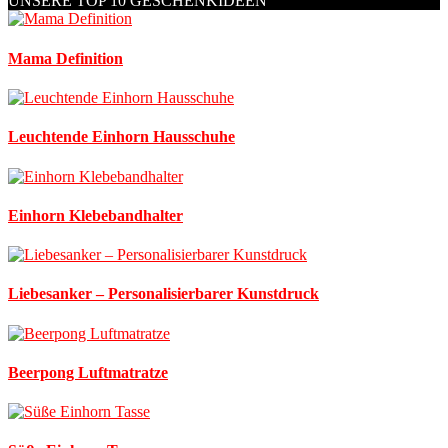
UNSERE TOP 10 GESCHENKIDEEN
Mama Definition
Leuchtende Einhorn Hausschuhe
Einhorn Klebebandhalter
Liebesanker – Personalisierbarer Kunstdruck
Beerpong Luftmatratze