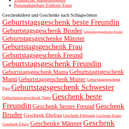
Trinkbecher Kameraobjektiv
Personalisierbare Einhorn-Tasse
Geschenkideen und Geschenke nach Schlagwörtern
Geburtstagsgeschenk beste Freundin
Geburtstagsgeschenk Bruder
Geburtstagsgeschenke Kinder
Geburtstagsgeschenke Männer
Geburtstagsgeschenk Frau
Geburtstagsgeschenk Freund
Geburtstagsgeschenk Freundin
Geburtstagsgeschenk
Geburtstagsgeschenk Mama
Mann
Geburtstagsgeschenk Mutter
Geburtstagsgeschenk
Geburtstagsgeschenk Schwester
Papa
Geschenk beste
Geburtstagsgeschenk Vater
Freundin
Geschenk
Geschenk bester Freund
Bruder
Geschenk Ehefrau
Geschenk Ehemann
Geschenke Kinder
Geschenk
Geschenke Männer
Geschenk Eltern