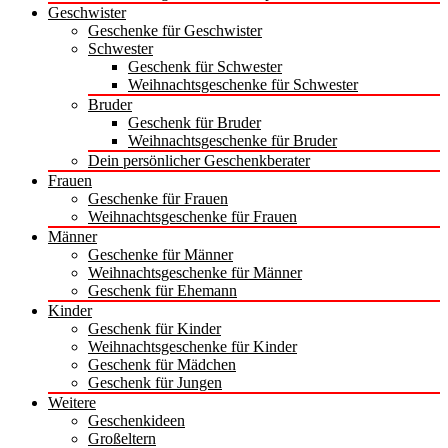
Geschwister
Geschenke für Geschwister
Schwester
Geschenk für Schwester
Weihnachtsgeschenke für Schwester
Bruder
Geschenk für Bruder
Weihnachtsgeschenke für Bruder
Dein persönlicher Geschenkberater
Frauen
Geschenke für Frauen
Weihnachtsgeschenke für Frauen
Männer
Geschenke für Männer
Weihnachtsgeschenke für Männer
Geschenk für Ehemann
Kinder
Geschenk für Kinder
Weihnachtsgeschenke für Kinder
Geschenk für Mädchen
Geschenk für Jungen
Weitere
Geschenkideen
Großeltern