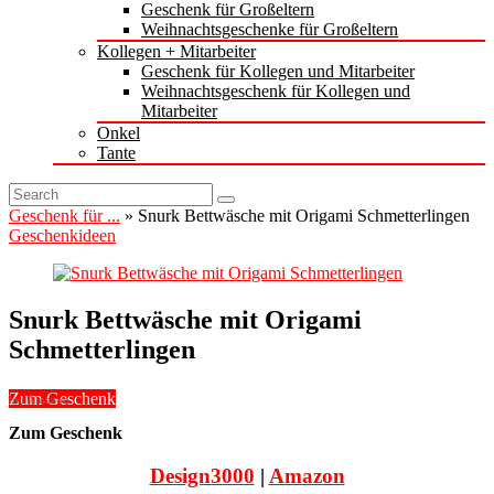
Geschenk für Großeltern
Weihnachtsgeschenke für Großeltern
Kollegen + Mitarbeiter
Geschenk für Kollegen und Mitarbeiter
Weihnachtsgeschenk für Kollegen und
Mitarbeiter
Onkel
Tante
Geschenk für ...
»
Snurk Bettwäsche mit Origami Schmetterlingen
Geschenkideen
Snurk Bettwäsche mit Origami
Schmetterlingen
Zum Geschenk
bei Amazon
Zum Geschenk
Design3000
|
Amazon