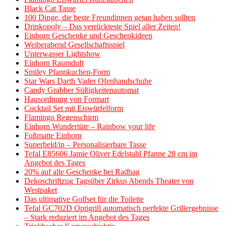
Black Cat Tasse
100 Dinge, die beste Freundinnen getan haben sollten
Drinkopoly – Das verrückteste Spiel aller Zeiten!
Einhorn Geschenke und Geschenkideen
Weiberabend Gesellschaftsspiel
Unterwasser Lightshow
Einhorn Raumduft
Smiley Pfannkuchen-Form
Star Wars Darth Vader Ofenhandschuhe
Candy Grabber Süßigkeitenautomat
Hausordnung von Formart
Cocktail Set mit Eiswürfelform
Flamingo Regenschirm
Einhorn Wundertüte – Rainbow your life
Fußmatte Einhorn
Superheld/in – Personalisierbare Tasse
Tefal E85606 Jamie Oliver Edelstahl Pfanne 28 cm im
Angebot des Tages
20% auf alle Geschenke bei Radbag
Dekoschriftzug Tagsüber Zirkus Abends Theater von
Westpaket
Das ultimative Golfset für die Toilette
Tefal GC702D Optigrill automatisch perfekte Grillergebnisse
– Stark reduziert im Angebot des Tages