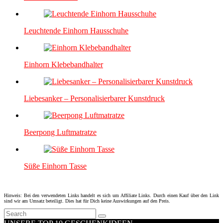
Leuchtende Einhorn Hausschuhe
Einhorn Klebebandhalter
Liebesanker – Personalisierbarer Kunstdruck
Beerpong Luftmatratze
Süße Einhorn Tasse
Hinweis: Bei den verwendeten Links handelt es sich um Affiliate Links. Durch einen Kauf über den Link
sind wir am Umsatz beteiligt. Dies hat für Dich keine Auswirkungen auf den Preis.