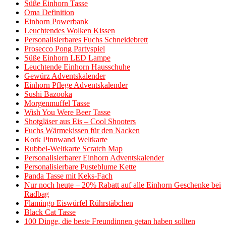
Süße Einhorn Tasse
Oma Definition
Einhorn Powerbank
Leuchtendes Wolken Kissen
Personalisierbares Fuchs Schneidebrett
Prosecco Pong Partyspiel
Süße Einhorn LED Lampe
Leuchtende Einhorn Hausschuhe
Gewürz Adventskalender
Einhorn Pflege Adventskalender
Sushi Bazooka
Morgenmuffel Tasse
Wish You Were Beer Tasse
Shotgläser aus Eis – Cool Shooters
Fuchs Wärmekissen für den Nacken
Kork Pinnwand Weltkarte
Rubbel-Weltkarte Scratch Map
Personalisierbarer Einhorn Adventskalender
Personalisierbare Pusteblume Kette
Panda Tasse mit Keks-Fach
Nur noch heute – 20% Rabatt auf alle Einhorn Geschenke bei
Radbag
Flamingo Eiswürfel Rührstäbchen
Black Cat Tasse
100 Dinge, die beste Freundinnen getan haben sollten