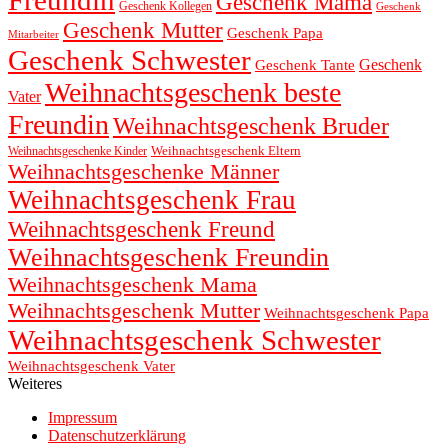
Geschenk Mama
Geschenk Kollegen
Geschenk
Geschenk Mutter
Geschenk Papa
Mitarbeiter
Geschenk Schwester
Geschenk
Geschenk Tante
Weihnachtsgeschenk beste
Vater
Freundin
Weihnachtsgeschenk Bruder
Weihnachtsgeschenk Eltern
Weihnachtsgeschenke Kinder
Weihnachtsgeschenke Männer
Weihnachtsgeschenk Frau
Weihnachtsgeschenk Freund
Weihnachtsgeschenk Freundin
Weihnachtsgeschenk Mama
Weihnachtsgeschenk Mutter
Weihnachtsgeschenk Papa
Weihnachtsgeschenk Schwester
Weihnachtsgeschenk Vater
Weiteres
Impressum
Datenschutzerklärung