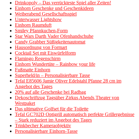
Drinkopoly – Das verrückteste Spiel aller Zeiten!
Einhorn Geschenke und Geschenkideen
Weiberabend Gesellschaftsspiel
Unterwasser Lightshow
Einhorn Raumduft
Smiley Pfannkuchen-Form
Star Wars Darth Vader Ofenhandschuhe
Candy Grabber Süßigkeitenautomat
Hausordnung von Formart
Cocktail Set mit Eiswürfelform
Flamingo Regenschirm
Einhorn Wundertüte – Rainbow your life
Fußmatte Einhorn
Superheld/in – Personalisierbare Tasse
Tefal E85606 Jamie Oliver Edelstahl Pfanne 28 cm im
Angebot des Tages
20% auf alle Geschenke bei Radbag
Dekoschriftzug Tagsüber Zirkus Abends Theater von
Westpaket
Das ultimative Golfset für die Toilette
Tefal GC702D Optigrill automatisch perfekte Grillergebnisse
– Stark reduziert im Angebot des Tages
Trinkbecher Kameraobjektiv
Personalisierbare Einhorn-Tasse