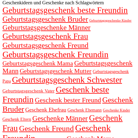
Geschenkideen und Geschenke nach Schlagwörtern
Geburtstagsgeschenk beste Freundin
Geburtstagsgeschenk Bruder
Geburtstagsgeschenke Kinder
Geburtstagsgeschenke Männer
Geburtstagsgeschenk Frau
Geburtstagsgeschenk Freund
Geburtstagsgeschenk Freundin
Geburtstagsgeschenk
Geburtstagsgeschenk Mama
Mann
Geburtstagsgeschenk Mutter
Geburtstagsgeschenk
Geburtstagsgeschenk Schwester
Papa
Geschenk beste
Geburtstagsgeschenk Vater
Freundin
Geschenk
Geschenk bester Freund
Bruder
Geschenk Ehefrau
Geschenk Ehemann
Geschenke Kinder
Geschenk
Geschenke Männer
Geschenk Eltern
Geschenk
Frau
Geschenk Freund
Freundin