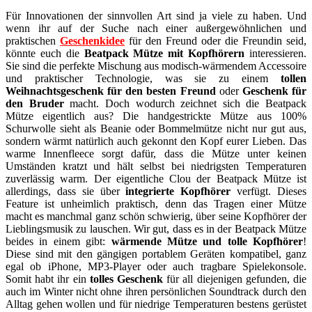
Für Innovationen der sinnvollen Art sind ja viele zu haben. Und
wenn ihr auf der Suche nach einer außergewöhnlichen und
praktischen
Geschenkidee
für den Freund oder die Freundin seid,
könnte euch die
Beatpack Mütze mit Kopfhörern
interessieren.
Sie sind die perfekte Mischung aus modisch-wärmendem Accessoire
und praktischer Technologie, was sie zu einem
tollen
Weihnachtsgeschenk für den besten Freund
oder
Geschenk für
den Bruder
macht. Doch wodurch zeichnet sich die Beatpack
Mütze eigentlich aus? Die handgestrickte Mütze aus 100%
Schurwolle sieht als Beanie oder Bommelmütze nicht nur gut aus,
sondern wärmt natürlich auch gekonnt den Kopf eurer Lieben. Das
warme Innenfleece sorgt dafür, dass die Mütze unter keinen
Umständen kratzt und hält selbst bei niedrigsten Temperaturen
zuverlässig warm. Der eigentliche Clou der Beatpack Mütze ist
allerdings, dass sie über
integrierte Kopfhörer
verfügt. Dieses
Feature ist unheimlich praktisch, denn das Tragen einer Mütze
macht es manchmal ganz schön schwierig, über seine Kopfhörer der
Lieblingsmusik zu lauschen. Wir gut, dass es in der Beatpack Mütze
beides in einem gibt:
wärmende Mütze und tolle Kopfhörer
!
Diese sind mit den gängigen portablem Geräten kompatibel, ganz
egal ob iPhone, MP3-Player oder auch tragbare Spielekonsole.
Somit habt ihr ein
tolles Geschenk
für all diejenigen gefunden, die
auch im Winter nicht ohne ihren persönlichen Soundtrack durch den
Alltag gehen wollen und für niedrige Temperaturen bestens gerüstet