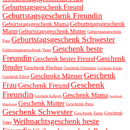
Geburtstagsgeschenk Freund
Geburtstagsgeschenk Freundin
Geburtstagsgeschenk
Geburtstagsgeschenk Mama
Mann
Geburtstagsgeschenk Mutter
Geburtstagsgeschenk
Geburtstagsgeschenk Schwester
Papa
Geschenk beste
Geburtstagsgeschenk Vater
Freundin
Geschenk
Geschenk bester Freund
Bruder
Geschenk Ehefrau
Geschenk Ehemann
Geschenke Kinder
Geschenk
Geschenke Männer
Geschenk Eltern
Geschenk
Frau
Geschenk Freund
Freundin
Geschenk Mama
Geschenk Kollegen
Geschenk
Geschenk Mutter
Geschenk Papa
Mitarbeiter
Geschenk Schwester
Geschenk
Geschenk Tante
Weihnachtsgeschenk beste
Vater