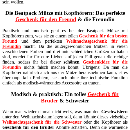
sein wollen.
Die Beatpack Mütze mit Kopfhörern: Das perfekte
Geschenk für den Freund
& die Freundin
Praktisch und modisch geht es bei der Beatpack Mütze mit
Kopfhörern zum, was sie zu einem tollen
Geschenk für den besten
Freund
und dem perfekten
Weihnachtsgeschenk für die
Freundin
macht. Da die außergewöhnlichen Mützen in vielen
verschiedenen Farben und drei unterschiedlichen Größen zu haben
sind, werdet ihr für eure Lieben auf jeden Fall genau die richtige
finden, sodass ihr bei dieser
schönen
Geschenkidee für die
Freundin
nichts falsch machen könnt. Übrigens: Da man die
Kopfhörer natürlich auch aus der Mütze herausnehmen kann, ist es
überhaupt kein Problem, sie auch ohne ihre technische Funktion
einfach als modisch-wärmendes Accessoire zu tragen.
Modisch & praktisch: Ein tolles
Geschenk für
Bruder
& Schwester
Wenn man wieder einmal nicht weiß, was man den
Geschwistern
unter den Weihnachtsbaum legen soll, dann könnte dieses vielseitige
Weihnachtsgeschenk für die Schwester
oder die Kopfhörer als
Geschenk für den Bruder
Abhilfe schaffen. Denn die wärmende