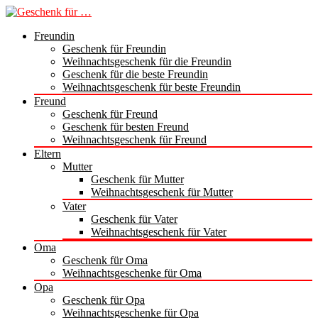
Freundin
Geschenk für Freundin
Weihnachtsgeschenk für die Freundin
Geschenk für die beste Freundin
Weihnachtsgeschenk für beste Freundin
Freund
Geschenk für Freund
Geschenk für besten Freund
Weihnachtsgeschenk für Freund
Eltern
Mutter
Geschenk für Mutter
Weihnachtsgeschenk für Mutter
Vater
Geschenk für Vater
Weihnachtsgeschenk für Vater
Oma
Geschenk für Oma
Weihnachtsgeschenke für Oma
Opa
Geschenk für Opa
Weihnachtsgeschenke für Opa