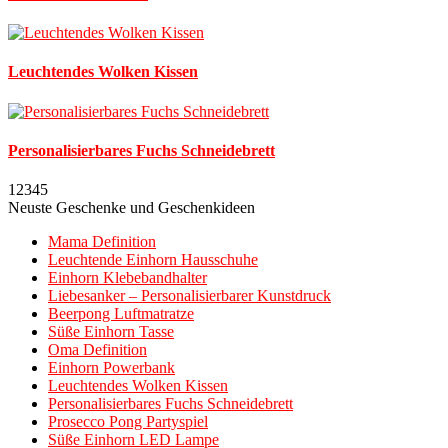
Leuchtendes Wolken Kissen
Personalisierbares Fuchs Schneidebrett
12345
Neuste Geschenke und Geschenkideen
Mama Definition
Leuchtende Einhorn Hausschuhe
Einhorn Klebebandhalter
Liebesanker – Personalisierbarer Kunstdruck
Beerpong Luftmatratze
Süße Einhorn Tasse
Oma Definition
Einhorn Powerbank
Leuchtendes Wolken Kissen
Personalisierbares Fuchs Schneidebrett
Prosecco Pong Partyspiel
Süße Einhorn LED Lampe