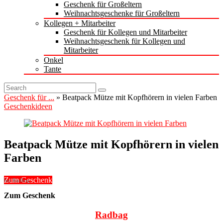
Geschenk für Großeltern
Weihnachtsgeschenke für Großeltern
Kollegen + Mitarbeiter
Geschenk für Kollegen und Mitarbeiter
Weihnachtsgeschenk für Kollegen und
Mitarbeiter
Onkel
Tante
Geschenk für ...
»
Beatpack Mütze mit Kopfhörern in vielen Farben
Geschenkideen
Beatpack Mütze mit Kopfhörern in vielen
Farben
Zum Geschenk
bei Radbag
Zum Geschenk
Radbag