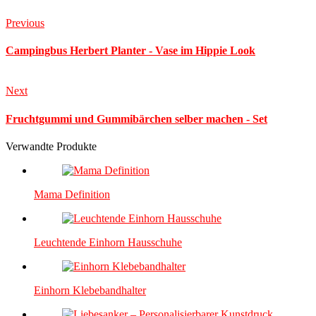
Previous
Campingbus Herbert Planter - Vase im Hippie Look
Next
Fruchtgummi und Gummibärchen selber machen - Set
Verwandte Produkte
Mama Definition
Leuchtende Einhorn Hausschuhe
Einhorn Klebebandhalter